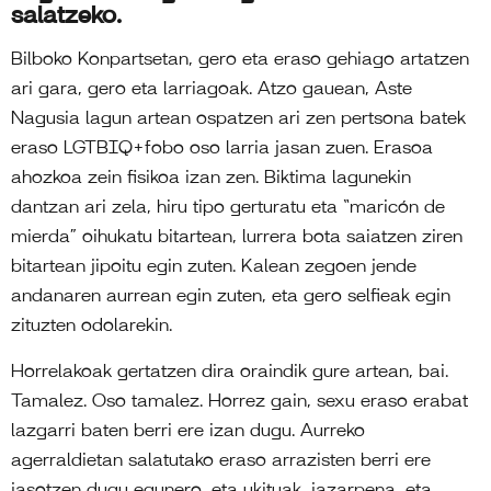
salatzeko.
Bilboko Konpartsetan, gero eta eraso gehiago artatzen
ari gara, gero eta larriagoak. Atzo gauean, Aste
Nagusia lagun artean ospatzen ari zen pertsona batek
eraso LGTBIQ+fobo oso larria jasan zuen. Erasoa
ahozkoa zein fisikoa izan zen. Biktima lagunekin
dantzan ari zela, hiru tipo gerturatu eta “maricón de
mierda” oihukatu bitartean, lurrera bota saiatzen ziren
bitartean jipoitu egin zuten. Kalean zegoen jende
andanaren aurrean egin zuten, eta gero selfieak egin
zituzten odolarekin.
Horrelakoak gertatzen dira oraindik gure artean, bai.
Tamalez. Oso tamalez. Horrez gain, sexu eraso erabat
lazgarri baten berri ere izan dugu. Aurreko
agerraldietan salatutako eraso arrazisten berri ere
jasotzen dugu egunero, eta ukituak, jazarpena, eta