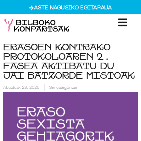
ASTE NAGUSIKO EGITARAUA
Erasoen kontrako
protokoloaren 2.
fasea aktibatu du
Jai Batzorde Mistoak
Abuztuak 23, 2025
Sin categorizar