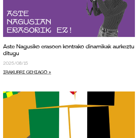
Aste Nagusiko erasoen kontrako dinamikak aurkeztu
ditugu
2025/08/15
IRAKURRI GEHIAGO »