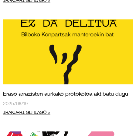
IRAKURRI GEHIAGO »
Eraso arrazisten aurkako protokoloa aktibatu dugu
2025/08/19
IRAKURRI GEHIAGO »