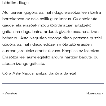
bidaliko ditugu.
Aldi berean gogorarazi nahi dugu erasotzaileen kontra
borrokatzea ez dela soilik gure kontua. Gu antolatuta
gaude, eta erasoak modu koordinatuan artatzeko
gaitasuna dugu, baina ardurak gizarte osoarena izan
behar du. Aste Nagusian egongo diren pertsona guztiei
gogorarazi nahi diegu edozein motatako erasoen
aurrean jarduteko erantzukizuna. Konplize ez izatekoa.
Erasotzaileei aurre egiteko ardura hartzen badute, gu
alboan izango gaituzte.
Gora Aste Nagusi anitza, danona da eta!
< Aurrekoa
Hurrengoa >