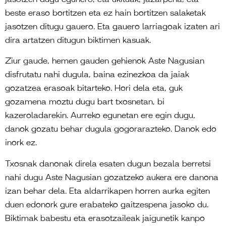
beste eraso bortitzen eta ez hain bortitzen salaketak
jasotzen ditugu gauero. Eta gauero larriagoak izaten ari
dira artatzen ditugun biktimen kasuak.
Ziur gaude, hemen gauden gehienok Aste Nagusian
disfrutatu nahi dugula, baina ezinezkoa da jaiak
gozatzea erasoak bitarteko. Hori dela eta, guk
gozamena moztu dugu bart txosnetan, bi
kazeroladarekin. Aurreko egunetan ere egin dugu,
danok gozatu behar dugula gogorarazteko. Danok edo
inork ez.
Txosnak danonak direla esaten dugun bezala berretsi
nahi dugu Aste Nagusian gozatzeko aukera ere danona
izan behar dela. Eta aldarrikapen horren aurka egiten
duen edonork gure erabateko gaitzespena jasoko du.
Biktimak babestu eta erasotzaileak jaigunetik kanpo