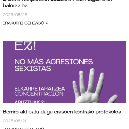
balorazioa
2025/08/25
IRAKURRI GEHIAGO »
Berriro aktibatu dugu erasoen kontrako protokoloa
2025/08/21