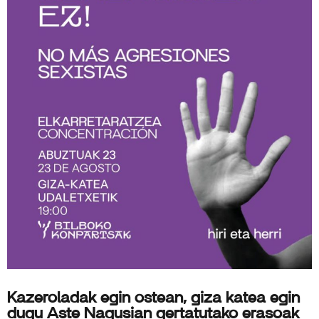
Kazeroladak egin ostean, giza katea egin
dugu Aste Nagusian gertatutako erasoak