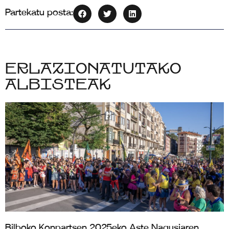
Partekatu posta:
Erlazionatutako
albisteak
Bilboko Konpartsen 2025eko Aste Nagusiaren