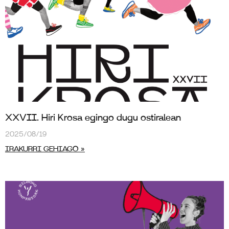
XXVII. Hiri Krosa egingo dugu ostiralean
2025/08/19
IRAKURRI GEHIAGO »