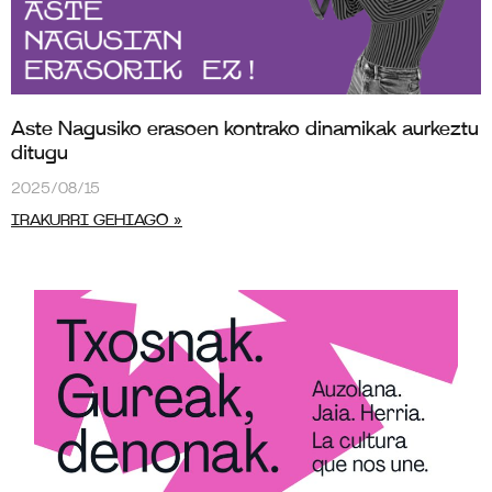
Aste Nagusiko erasoen kontrako dinamikak aurkeztu
ditugu
2025/08/15
IRAKURRI GEHIAGO »