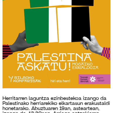
Herritarren laguntza ezinbestekoa izango da
Palestinako herriarekiko elkartasun erakustaldi
honetarako. Abuztuaren 19an, asteartean,