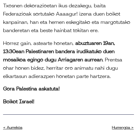
Txosnen dekorazioetan ikus dezakegu, baita
Federazioak sortutako Aaaagur! izena duen boikot
kanpainan, han eta hemen eskegitako eta margotutako
banderetan eta beste hainbat tokitan ere.
Horrez gain, astearte honetan,
abuztuaren 19an,
13:30ean Palestinaren bandera irudikatuko duen
mosaikoa egingo dugu Arriagaren aurrean
. Prentsa
ohar honen bidez, herritar oro animatu nahi dugu
elkartasun
adierazpen honetan parte hartzera.
Gora Palestina askatuta!
Boikot Israel!
< Aurrekoa
Hurrengoa >