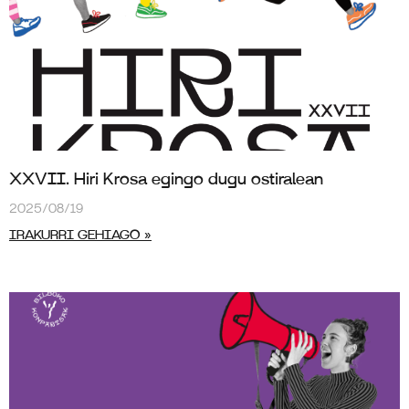
XXVII. Hiri Krosa egingo dugu ostiralean
2025/08/19
IRAKURRI GEHIAGO »