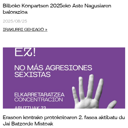
Bilboko Konpartsen 2025eko Aste Nagusiaren
balorazioa
2025/08/25
IRAKURRI GEHIAGO »
Erasoen kontrako protokoloaren 2. fasea aktibatu du
Jai Batzorde Mistoak