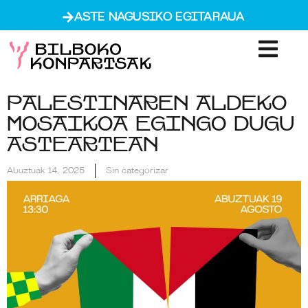
ASTE NAGUSIKO EGITARAUA
Palestinaren aldeko
mosaikoa egingo dugu
asteartean
Abuztuak 14, 2025
Sin categorizar