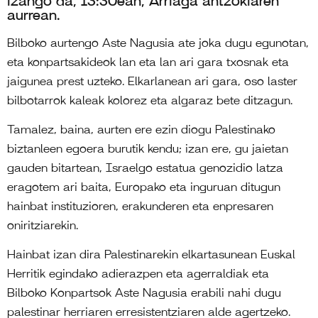
izango da, 13:30ean, Arriaga antzokiaren
aurrean.
Bilboko aurtengo Aste Nagusia ate joka dugu egunotan,
eta konpartsakideok lan eta lan ari gara txosnak eta
jaigunea prest uzteko. Elkarlanean ari gara, oso laster
bilbotarrok kaleak kolorez eta algaraz bete ditzagun.
Tamalez, baina, aurten ere ezin diogu Palestinako
biztanleen egoera burutik kendu; izan ere, gu jaietan
gauden bitartean, Israelgo estatua genozidio latza
eragotem ari baita, Europako eta inguruan ditugun
hainbat instituzioren, erakunderen eta enpresaren
oniritziarekin.
Hainbat izan dira Palestinarekin elkartasunean Euskal
Herritik egindako adierazpen eta agerraldiak eta
Bilboko Konpartsok Aste Nagusia erabili nahi dugu
palestinar herriaren erresistentziaren alde agertzeko.