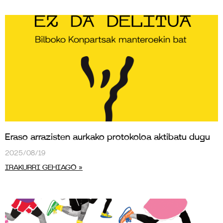
Eraso arrazisten aurkako protokoloa aktibatu dugu
2025/08/19
IRAKURRI GEHIAGO »