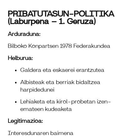
PRIBATUTASUN-POLITIKA
(Laburpena – 1. Geruza)
Arduraduna:
Bilboko Konpartsen 1978 Federakundea
Helburua:
Galdera eta eskaerei erantzutea
Albisteak eta berriak bidaltzea
harpidedunei
Lehiaketa eta kirol-probetan izen-
emateen kudeaketa
Legitimazioa:
Interesdunaren baimena