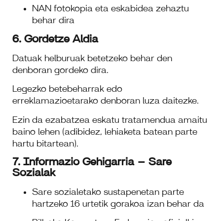
NAN fotokopia eta eskabidea zehaztu
behar dira
6. Gordetze Aldia
Datuak helburuak betetzeko behar den
denboran gordeko dira.
Legezko betebeharrak edo
erreklamazioetarako denboran luza daitezke.
Ezin da ezabatzea eskatu tratamendua amaitu
baino lehen (adibidez, lehiaketa batean parte
hartu bitartean).
7. Informazio Gehigarria – Sare
Sozialak
Sare sozialetako sustapenetan parte
hartzeko 16 urtetik gorakoa izan behar da