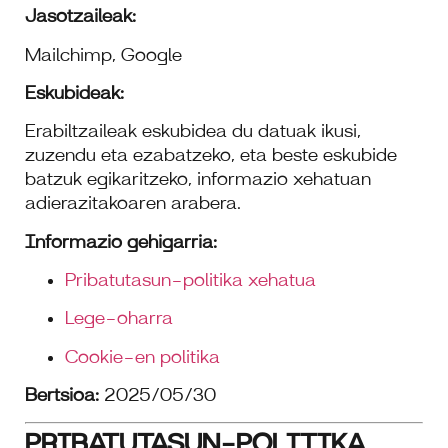
Jasotzaileak:
Mailchimp, Google
Eskubideak:
Erabiltzaileak eskubidea du datuak ikusi,
zuzendu eta ezabatzeko, eta beste eskubide
batzuk egikaritzeko, informazio xehatuan
adierazitakoaren arabera.
Informazio gehigarria:
Pribatutasun-politika xehatua
Lege-oharra
Cookie-en politika
Bertsioa:
2025/05/30
PRIBATUTASUN-POLITIKA