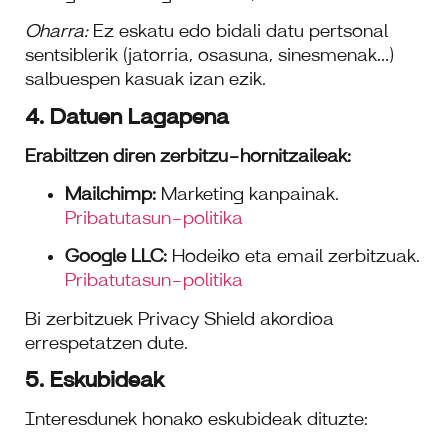
Oharra:
Ez eskatu edo bidali datu pertsonal
sentsiblerik (jatorria, osasuna, sinesmenak…)
salbuespen kasuak izan ezik.
4. Datuen Lagapena
Erabiltzen diren zerbitzu-hornitzaileak:
Mailchimp:
Marketing kanpainak.
Pribatutasun-politika
Google LLC:
Hodeiko eta email zerbitzuak.
Pribatutasun-politika
Bi zerbitzuek Privacy Shield akordioa
errespetatzen dute.
5. Eskubideak
Interesdunek honako eskubideak dituzte: