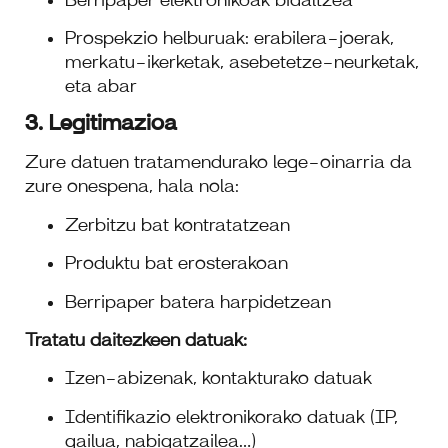
Prospekzio helburuak: erabilera-joerak,
merkatu-ikerketak, asebetetze-neurketak,
eta abar
3. Legitimazioa
Zure datuen tratamendurako lege-oinarria da
zure onespena, hala nola:
Zerbitzu bat kontratatzean
Produktu bat erosterakoan
Berripaper batera harpidetzean
Tratatu daitezkeen datuak:
Izen-abizenak, kontakturako datuak
Identifikazio elektronikorako datuak (IP,
gailua, nabigatzailea…)