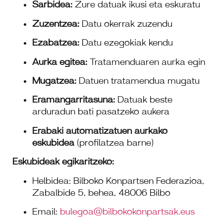
Sarbidea:
Zure datuak ikusi eta eskuratu
Zuzentzea:
Datu okerrak zuzendu
Ezabatzea:
Datu ezegokiak kendu
Aurka egitea:
Tratamenduaren aurka egin
Mugatzea:
Datuen tratamendua mugatu
Eramangarritasuna:
Datuak beste
arduradun bati pasatzeko aukera
Erabaki automatizatuen aurkako
eskubidea
(profilatzea barne)
Eskubideak egikaritzeko:
Helbidea: Bilboko Konpartsen Federazioa,
Zabalbide 5, behea, 48006 Bilbo
Email:
bulegoa@bilbokokonpartsak.eus