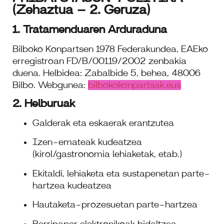
(Zehaztua – 2. Geruza)
1. Tratamenduaren Arduraduna
Bilboko Konpartsen 1978 Federakundea, EAEko
erregistroan FD/B/00119/2002 zenbakia
duena. Helbidea: Zabalbide 5, behea, 48006
Bilbo. Webgunea:
bilbokokonpartsak.eus
2. Helburuak
Galderak eta eskaerak erantzutea
Izen-emateak kudeatzea
(kirol/gastronomia lehiaketak, etab.)
Ekitaldi, lehiaketa eta sustapenetan parte-
hartzea kudeatzea
Hautaketa-prozesuetan parte-hartzea
Berripaper elektronikoak bidaltzea