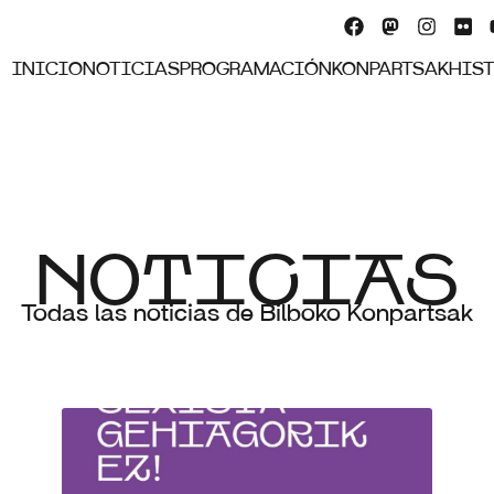
INICIO
NOTICIAS
PROGRAMACIÓN
KONPARTSAK
HIS
NOTICIAS
Todas las noticias de Bilboko Konpartsak