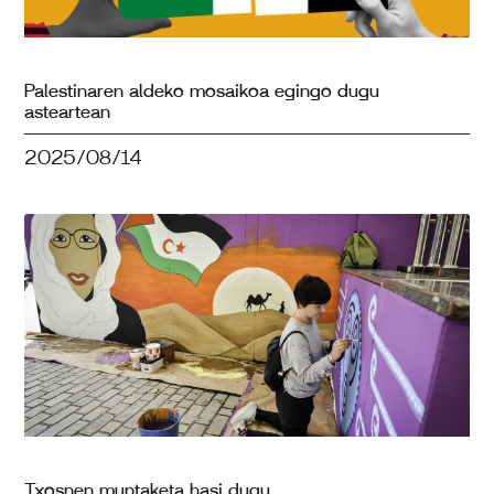
Palestinaren aldeko mosaikoa egingo dugu
asteartean
2025/08/14
Txosnen muntaketa hasi dugu