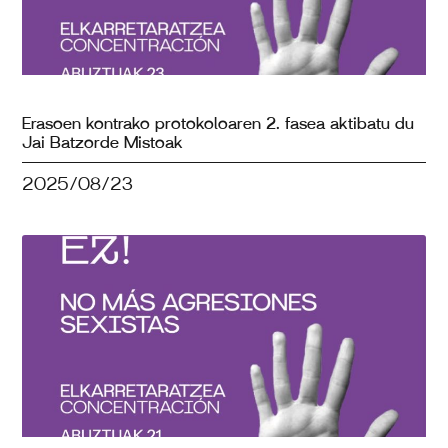
Erasoen kontrako protokoloaren 2. fasea aktibatu du
Jai Batzorde Mistoak
2025/08/23