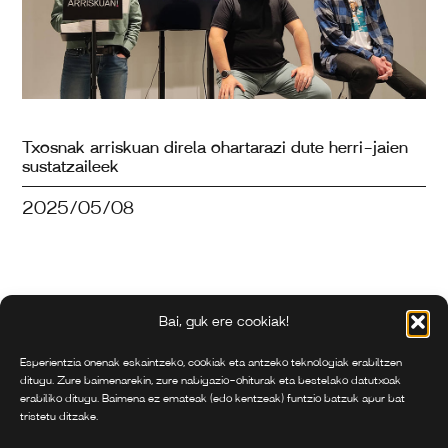
Txosnak arriskuan direla ohartarazi dute herri-jaien
sustatzaileek
2025/05/08
Bai, guk ere cookiak!
Esperientzia onenak eskaintzeko, cookiak eta antzeko teknologiak erabiltzen
ditugu. Zure baimenarekin, zure nabigazio-ohiturak eta bestelako datutxoak
erabiliko ditugu. Baimena ez emateak (edo kentzeak) funtzio batzuk apur bat
tristetu ditzake.
Bilboko Konpartsen Federakundea