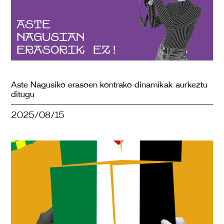
Aste Nagusiko erasoen kontrako dinamikak aurkeztu
ditugu
2025/08/15