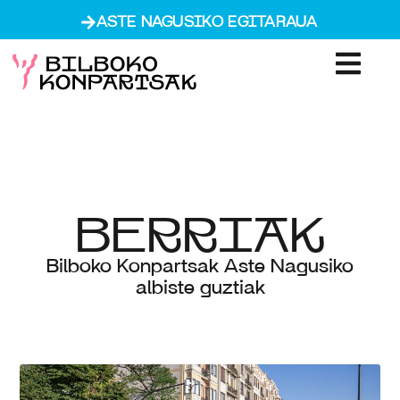
ASTE NAGUSIKO EGITARAUA
BERRIAK
Bilboko Konpartsak Aste Nagusiko
albiste guztiak